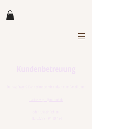
Marie en vogue
by Doris Schwarz
Kundenbetreuung
Du hast Fragen? Dann schreibe mir einfach eine E-mail unter
marieenvogue@outlook.de
oder rufe einfach an.
Tel.:
02238 - 94 10 434